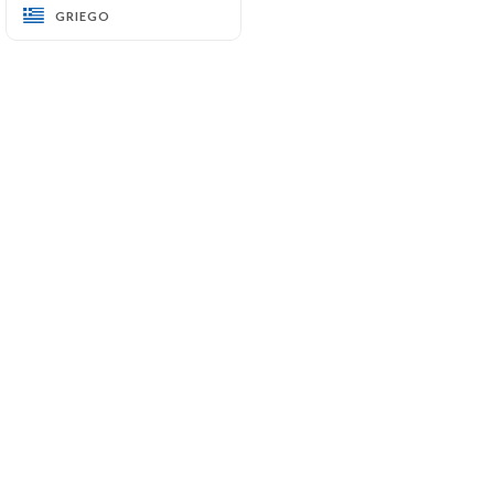
GRIEGO
GRIEGO