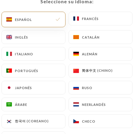
Seleccione su idioma:
Seleccione su idioma:
FRANCÉS
FRANCÉS
ESPAÑOL
ESPAÑOL
INGLÉS
INGLÉS
CATALÁN
CATALÁN
ITALIANO
ITALIANO
ALEMÁN
ALEMÁN
简体中文 (CHINO)
简体中文 (CHINO)
PORTUGUÉS
PORTUGUÉS
JAPONÉS
JAPONÉS
RUSO
RUSO
ÁRABE
ÁRABE
NEERLANDÉS
NEERLANDÉS
한국어 (COREANO)
한국어 (COREANO)
CHECO
CHECO