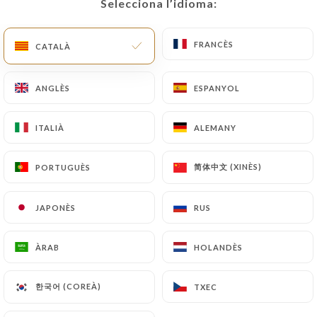
Selecciona l’idioma:
Selecciona l’idioma:
FRANCÈS
FRANCÈS
CATALÀ
CATALÀ
ANGLÈS
ANGLÈS
ESPANYOL
ESPANYOL
ITALIÀ
ITALIÀ
ALEMANY
ALEMANY
简体中文 (XINÈS)
简体中文 (XINÈS)
PORTUGUÈS
PORTUGUÈS
JAPONÈS
JAPONÈS
RUS
RUS
ÀRAB
ÀRAB
HOLANDÈS
HOLANDÈS
한국어 (COREÀ)
한국어 (COREÀ)
TXEC
TXEC