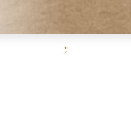
La Grille de Montorgueil est une classique institution du quarti
guides touristiques de la capitale. Effectivement, la Grille a de quo
est sympathique et bien comme il faut, et la tenue tout à fait cor
américain.