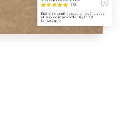
5/5
Endroit magnifique, cuisine délicieuse
et service impeccable. Bryan est
fantastique.
er depuis des lustres, bien connue des
i séduire au premier coup d’œil. Le cadre
recte. Un vrai bistrot français de film